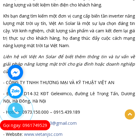
năng lượng và tiết kiệm tiền điện cho khách hàng.
Khi bạn đang tìm kiếm một đơn vị cung cấp biến tần inverter năng
lượng mặt trời uy tín, Việt An Solar là một sự lựa chọn đáng tin
cậy. Với kinh nghiệm, chất lượng sản phẩm và cam kết đem lại giá
trị thực sự cho khách hàng, họ đang thúc đẩy cuộc cách mạng
năng lượng mặt trời tại Việt Nam.
Liên hệ với Việt An Solar để biết thêm thông tin và tư vấn về
giải pháp năng lượng mặt trời cho gia đình hoặc doanh nghiệp
của bạn.
- CÔNG TY TNHH THƯƠNG MẠI VÀ KỸ THUẬT VIỆT AN
- Địa chỉ: D14-32 KĐT Geleximco, đường Lê Trọng Tấn, Dương
Nội, Hà Đông, Hà Nội
- Hotline: 0973.150.000 – 0915.439.189
- E-mail:
vietansolar2023@gmail.com
Gọi ngay: 0961749529
- Website:
www.vietanjsc.com