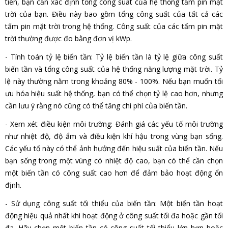
tiên, bạn cần xác định tổng công suất của hệ thống tấm pin mặt
trời của bạn. Điều này bao gồm tổng công suất của tất cả các
tấm pin mặt trời trong hệ thống. Công suất của các tấm pin mặt
trời thường được đo bằng đơn vị kWp.
- Tính toán tỷ lệ biến tần: Tỷ lệ biến tần là tỷ lệ giữa công suất
biến tần và tổng công suất của hệ thống năng lượng mặt trời. Tỷ
lệ này thường nằm trong khoảng 80% - 100%. Nếu bạn muốn tối
ưu hóa hiệu suất hệ thống, bạn có thể chọn tỷ lệ cao hơn, nhưng
cần lưu ý rằng nó cũng có thể tăng chi phí của biến tần.
- Xem xét điều kiện môi trường: Đánh giá các yếu tố môi trường
như nhiệt độ, độ ẩm và điều kiện khí hậu trong vùng bạn sống.
Các yếu tố này có thể ảnh hưởng đến hiệu suất của biến tần. Nếu
bạn sống trong một vùng có nhiệt độ cao, bạn có thể cần chọn
một biến tần có công suất cao hơn để đảm bảo hoạt động ổn
định.
- Sử dụng công suất tối thiểu của biến tần: Một biến tần hoạt
động hiệu quả nhất khi hoạt động ở công suất tối đa hoặc gần tối
đa. Hãy chọn một biến tần có công suất tối thiểu lớn hơn hoặc