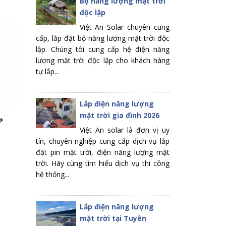
Bộ năng lượng mặt trời
độc lập
Việt An Solar chuyên cung
cấp, lắp đặt bộ năng lượng mặt trời độc
lập. Chúng tôi cung cấp hệ điện năng
lượng mặt trời độc lập cho khách hàng
tự lắp...
Lắp điện năng lượng
mặt trời gia đình 2026
P
TẤM PIN MẶT TRỜI VSUN 540WP
TẤM PIN MẶT
Việt An solar là đơn vị uy
1.930.000 đ
2.000.000 đ
tín, chuyên nghiệp cung cấp dịch vụ lắp
đặt pin mặt trời, điện năng lượng mặt
trời. Hãy cùng tìm hiểu dịch vụ thi công
hệ thống...
Lắp điện năng lượng
mặt trời tại Tuyên