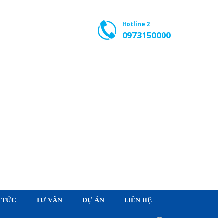
Hotline 2
0973150000
 TỨC
TƯ VẤN
DỰ ÁN
LIÊN HỆ