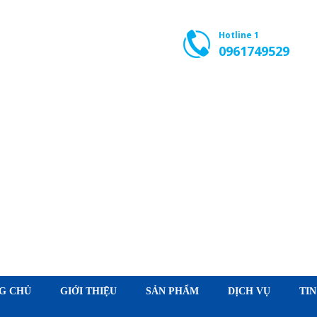
Hotline 1
0961749529
G CHỦ
GIỚI THIỆU
SẢN PHẨM
DỊCH VỤ
TIN