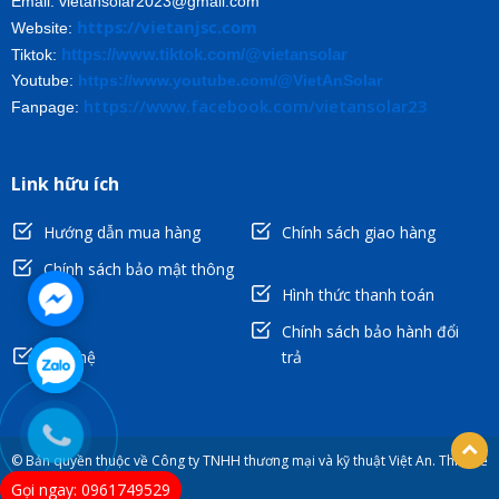
Email: vietansolar2023@gmail.com
https://vietanjsc.com
Website:
https://www.tiktok.com/@vietansolar
Tiktok:
Youtube:
https://www.youtube.com/@VietAnSolar
https://www.facebook.com/vietansolar23
Fanpage:
Link hữu ích
Hướng dẫn mua hàng
Chính sách giao hàng
Chính sách bảo mật thông
tin
Hình thức thanh toán
Chính sách bảo hành đổi
Liên hệ
trả
© Bản quyền thuộc về Công ty TNHH thương mại và kỹ thuật Việt An. Thiết kế
bởi hpsoft.vn
Gọi ngay: 0961749529